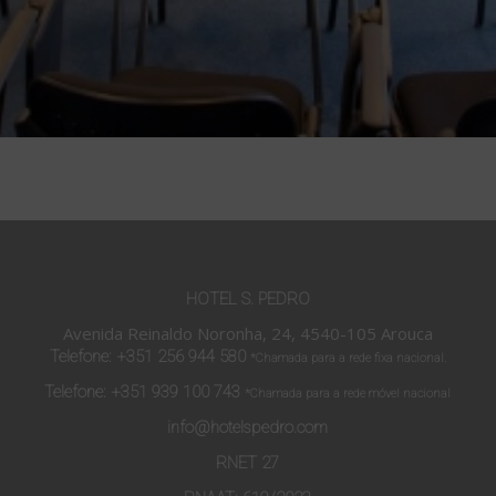
HOTEL S. PEDRO
Avenida Reinaldo Noronha, 24, 4540-105 Arouca
Telefone:
+351 256 944 580
*Chamada para a rede fixa nacional.
Telefone:
+351 939 100 743
*Chamada para a rede móvel nacional
info@hotelspedro.com
RNET 27