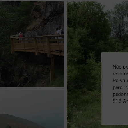
Não p
recom
Paiva 
percur
pedon
516 Ar