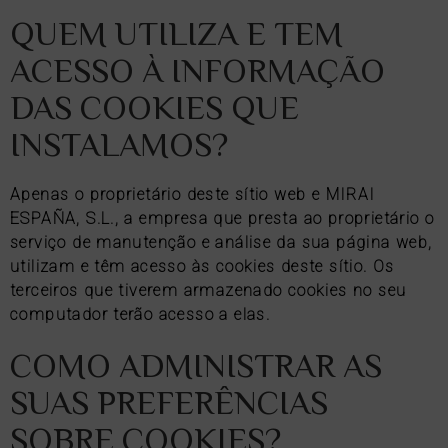
QUEM UTILIZA E TEM
ACESSO À INFORMAÇÃO
DAS COOKIES QUE
INSTALAMOS?
Apenas o proprietário deste sítio web e MIRAI
ESPAÑA, S.L., a empresa que presta ao proprietário o
serviço de manutenção e análise da sua página web,
utilizam e têm acesso às cookies deste sítio. Os
uarto
scentar
terceiros que tiverem armazenado cookies no seu
2
0
uarto
adultos
crianças
Pesquisar
artos
computador terão acesso a elas.
2
1
nos
COMO ADMINISTRAR AS
upações
nos
SUAS PREFERÊNCIAS
SOBRE COOKIES?