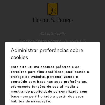
HOTEL S. PEDRO
Avenida Reinaldo Noronha, 24, 4540-105
Arouca
Administrar preferências sobre
Telefone:
+351 256 944 580
*Chamada para a rede
cookies
fixa nacional.
Telefone:
+351 939 100 743
*Chamada para a rede
Este site utiliza cookies próprios e de
móvel nacional
terceiros para fins analíticos, analisando o
info@hotelspedro.com
tráfego do website, personalizando o
conteúdo com base nas suas preferências,
RNET 27
oferecendo funções de social media e
RNAAT: 619/2023
mostrando publicidade personalizada com
base num perfil criado a partir dos seus
hábitos de navegação.