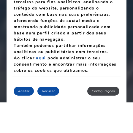
terceiros para fins analíticos, analisando o
tráfego do website, personalizando o
conteúdo com base nas suas preferências,
oferecendo funções de social media e
mostrando publicidade personalizada com
base num perfil criado a partir dos seus
hábitos de navegação.
Também podemos partilhar informações
Relax and enjoy
analíticas ou publicitárias com terceiros.
Ao clicar
aqui
pode administrar o seu
consentimento e encontrar mais informações
sobre os cookies que utilizamos.
Aceitar
Recusar
Configurações
VANTAGENS EXCLUSIVAS DE RESERVA NESTE SITE