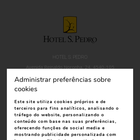
HOTEL S. PEDRO
Avenida Reinaldo Noronha, 24, 4540-105
Arouca
Administrar preferências sobre
Telefone:
+351 256 944 580
*Chamada para a rede
cookies
fixa nacional.
Telefone:
+351 939 100 743
*Chamada para a rede
Este site utiliza cookies próprios e de
móvel nacional
terceiros para fins analíticos, analisando o
info@hotelspedro.com
tráfego do website, personalizando o
conteúdo com base nas suas preferências,
RNET 27
oferecendo funções de social media e
RNAAT: 619/2023
mostrando publicidade personalizada com