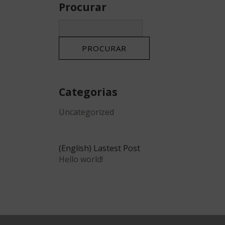
Procurar
uarto
scentar
2
0
uarto
adultos
crianças
Pesquisar
artos
2
1
nos
upações
nos
Categorias
Uncategorized
(English) Lastest Post
Hello world!