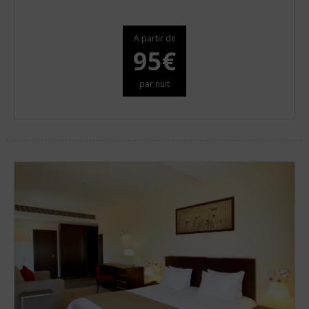
A partir de
95€
par nuit