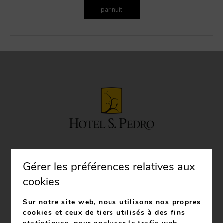
par nuit
HOTEL S. PEDRO
Gérer les préférences relatives aux
Avenida Reinaldo Noronha, 24, 4540-105
Arouca
cookies
Telefone:
+351 256 944 580
*Appel sur le réseau fixe
national
Sur notre site web, nous utilisons nos propres
cookies et ceux de tiers utilisés à des fins
Telefone:
+351 939 100 743
*Appel sur le réseau
statistiques, pour analyser le trafic web,