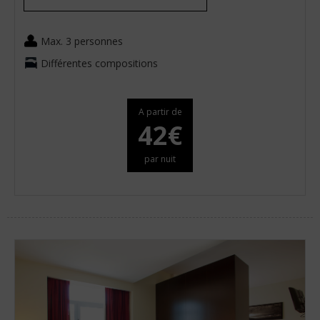
Max. 3 personnes
Différentes compositions
A partir de
42€
par nuit
hambre​
outer
2
0
ambre
adultes
enfants
Recherche
ambres
2
1
ns