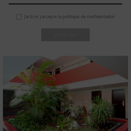
J’ai lu et j’accepte la politique de confidentialité.
hambre​
outer
2
0
ambre
adultes
enfants
Recherche
ambres
2
1
ns
mbre
ns
occupants