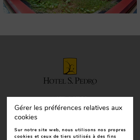
HOTEL S. PEDRO
Gérer les préférences relatives aux
Avenida Reinaldo Noronha, 24, 4540-105
Arouca
cookies
Telefone:
+351 256 944 580
*Appel sur le réseau fixe
national
Sur notre site web, nous utilisons nos propres
cookies et ceux de tiers utilisés à des fins
Telefone:
+351 939 100 743
*Appel sur le réseau