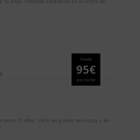
ta 12 años. Presenta separación en el centro de
Desde
95€
m)
por noche
e hasta 12 años. Vista del pueblo de Arouca y de
s