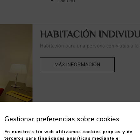
Teléfono
HABITACIÓN INDIVID
Habitación para una persona con vistas a l
MÁS INFORMACIÓN
Gestionar preferencias sobre cookies
Max. 1 persona
1 cama individual
En nuestro sitio web utilizamos cookies propias y de
terceros para finalidades analíticas mediante el