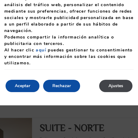
análisis del tráfico web, personalizar el contenido
HABITACIÓN STANDA
mediante sus preferencias, ofrecer funciones de redes
sociales y mostrarle publicidad personalizada en base
a un perfil elaborado a partir de sus hábitos de
Habitación doble con posibilidad de cama ex
navegación.
balcón. Vista al pueblo de Arouca o a la Serr
Podemos compartir la información analítica o
publicitaria con terceros.
MÁS INFORMACIÓN
Al hacer clic
aquí
puedes gestionar tu consentimiento
y encontrar más información sobre las cookies que
utilizamos.
Aceptar
Rechazar
Ajustes
Max. 3 personas
Diferentes compos
SUITE - NORTE