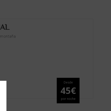
UAL
a montaña
Desde
45€
por noche