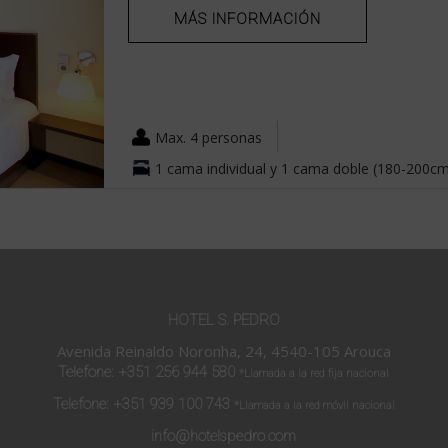
MÁS INFORMACIÓN
Max. 4 personas
1 cama individual y 1 cama doble (180-200c
HOTEL S. PEDRO
Avenida Reinaldo Noronha, 24, 4540-105 Arouca
Telefone:
+351 256 944 580
*Llamada a la red fija nacional
Telefone:
+351 939 100 743
*Llamada a la red móvil nacional
info@hotelspedro.com