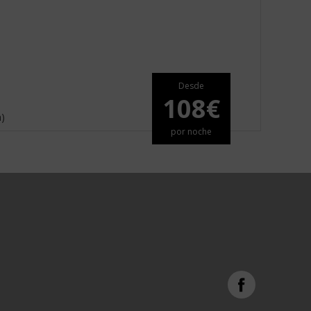
Desde
108€
m)
por noche