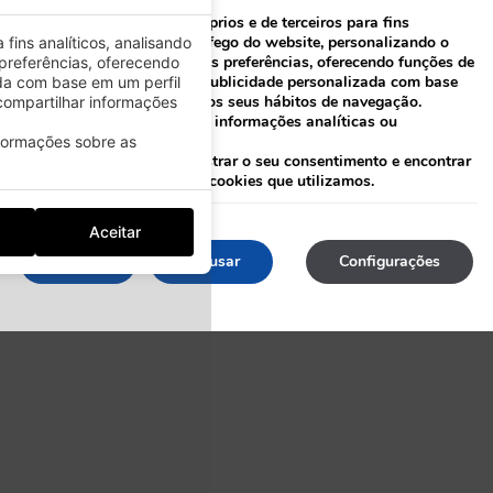
Este site utiliza cookies próprios e de terceiros para fins
analíticos, analisando o tráfego do website, personalizando o
fins analíticos, analisando
conteúdo com base nas suas preferências, oferecendo funções de
preferências, oferecendo
social media e mostrando publicidade personalizada com base
da com base em um perfil
num perfil criado a partir dos seus hábitos de navegação.
ompartilhar informações
Também podemos partilhar informações analíticas ou
publicitárias com terceiros.
nformações sobre as
Ao clicar
aqui
pode administrar o seu consentimento e encontrar
mais informações sobre os cookies que utilizamos.
Aceitar
Aceitar
Recusar
Configurações